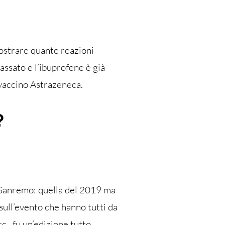
 mostrare quante reazioni
ssato e l’ibuprofene è già
l vaccino Astrazeneca.
?
i Sanremo: quella del 2019 ma
sull’evento che hanno tutti da
c., fu un’edizione tutto