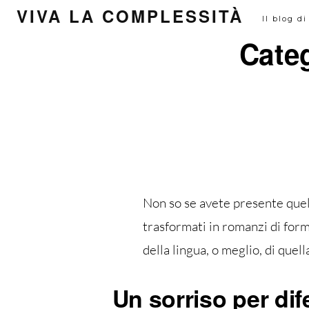
Passa
VIVA LA COMPLESSITÀ
Il blog d
al
Cate
contenuto
Non so se avete presente quel
trasformati in romanzi di form
della lingua, o meglio, di que
Un sorriso per di