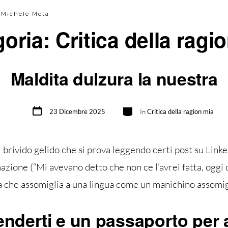
i Michele Meta
goria:
Critica della ragi
Maldita dulzura la nuestra
Data
Categorie
23 Dicembre 2025
In
Critica della ragion mia
articolo
 brivido gelido che si prova leggendo certi post su Link
azione (“Mi avevano detto che non ce l’avrei fatta, oggi 
lla che assomiglia a una lingua come un manichino assomig
fenderti e un passaporto per 