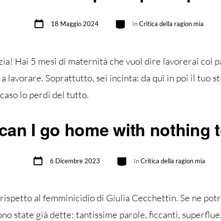
Data
Categorie
18 Maggio 2024
In
Critica della ragion mia
articolo
zia! Hai 5 mesi di maternità che vuol dire lavorerai col 
a lavorare. Soprattutto, sei incinta: da qui in poi il tuo s
aso lo perdi del tutto.
can I go home with nothing t
Data
Categorie
6 Dicembre 2023
In
Critica della ragion mia
articolo
rispetto al femminicidio di Giulia Cecchettin. Se ne pot
o state già dette: tantissime parole, ficcanti, superflue, 