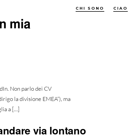
CHI SONO
CIAO
on mia
edIn. Non parlo dei CV
dirigo la divisione EMEA“), ma
lia a […]
andare via lontano