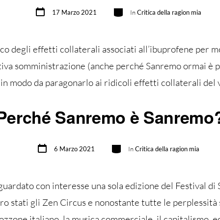
Data
Categorie
17 Marzo 2021
In
Critica della ragion mia
articolo
co degli effetti collaterali associati all’ibuprofene per
tiva somministrazione (anche perché Sanremo ormai è pa
in modo da paragonarlo ai ridicoli effetti collaterali de
Perché Sanremo è Sanremo
Data
Categorie
6 Marzo 2021
In
Critica della ragion mia
articolo
 guardato con interesse una sola edizione del Festival d
o stati gli Zen Circus e nonostante tutte le perplessità 
zzone italiano, la musica commerciale, il capitalismo, ec