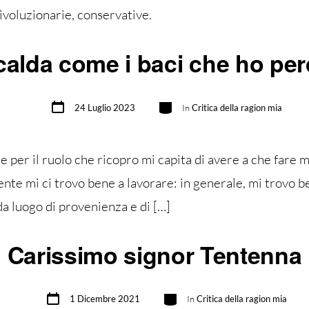
rivoluzionarie, conservative.
calda come i baci che ho pe
Data
Categorie
24 Luglio 2023
In
Critica della ragion mia
articolo
o e per il ruolo che ricopro mi capita di avere a che far
mente mi ci trovo bene a lavorare: in generale, mi trovo b
a luogo di provenienza e di […]
Carissimo signor Tentenna
Data
Categorie
1 Dicembre 2021
In
Critica della ragion mia
articolo