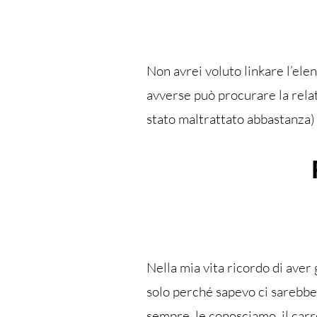
Non avrei voluto linkare l’elen
avverse può procurare la rela
stato maltrattato abbastanza) 
Nella mia vita ricordo di aver
solo perché sapevo ci sarebber
sempre, le conosciamo, il carro