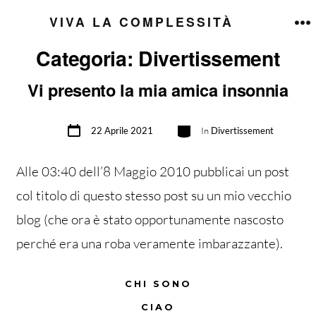
Passa
VIVA LA COMPLESSITÀ
al
M
Categoria:
Divertissement
contenuto
Vi presento la mia amica insonnia
Data
Categorie
22 Aprile 2021
In
Divertissement
articolo
Alle 03:40 dell’8 Maggio 2010 pubblicai un post
col titolo di questo stesso post su un mio vecchio
blog (che ora è stato opportunamente nascosto
perché era una roba veramente imbarazzante).
CHI SONO
CIAO