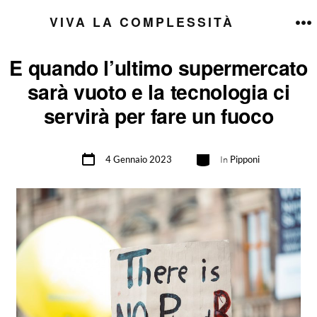
Passa
VIVA LA COMPLESSITÀ
al
M
contenuto
E quando l’ultimo supermercato
sarà vuoto e la tecnologia ci
servirà per fare un fuoco
Data
Categorie
4 Gennaio 2023
In
Pipponi
articolo