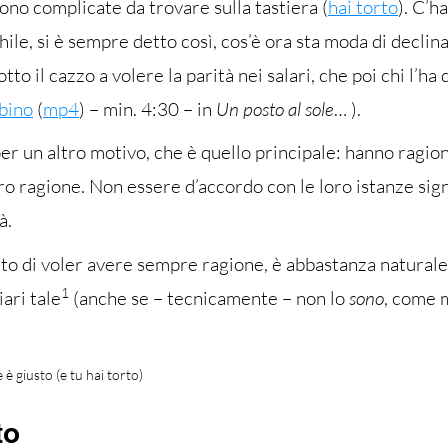
no complicate da trovare sulla tastiera (
hai torto
). C’h
ile, si è sempre detto così, cos’è ora sta moda di declin
otto il cazzo a volere la parità nei salari, che poi chi l’ha 
bino
(
mp4
) – min. 4:30 – in
Un posto al sole
…
).
er un altro motivo, che è quello principale: hanno ragi
 loro ragione. Non essere d’accordo con le loro istanze sig
à.
to di voler avere sempre ragione, è abbastanza naturale 
1
ari tale
(anche se – tecnicamente – non lo
sono
, come 
è giusto (e tu hai torto)
to