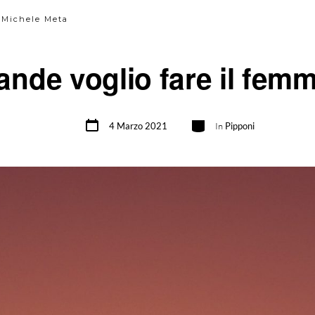
i Michele Meta
ande voglio fare il femm
Data
Categorie
4 Marzo 2021
In
Pipponi
articolo