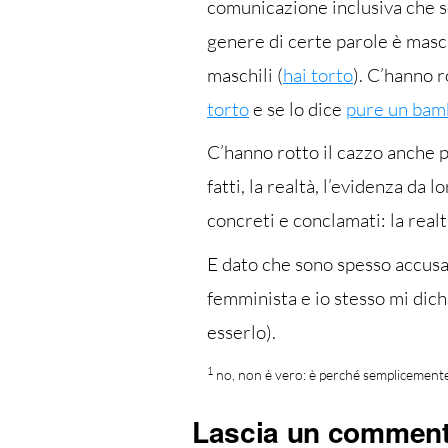
comunicazione inclusiva che so
genere di certe parole è masch
maschili (
hai torto
). C’hanno r
torto
e se lo dice
pure un bam
C’hanno rotto il cazzo anche p
fatti, la realtà, l’evidenza da
concreti e conclamati: la realt
E dato che sono spesso accusa
femminista e io stesso mi dichi
esserlo).
1
no, non è vero: è perché semplicemente 
Lascia un commen