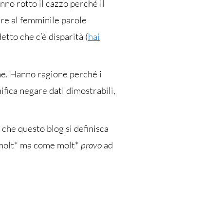
anno rotto il cazzo perché il
are al femminile parole
detto che c’è disparità (
hai
one. Hanno ragione perché i
nifica negare dati dimostrabili,
che questo blog si definisca
molt* ma come molt*
provo
ad